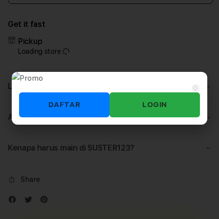
quantity
quant
for
for
Get it fast
SUSTER123
SUST
:
:
Pickup
Manajemen
Mana
Loading store
Konsultasi
Konsu
Slot
Slot
Maxwin
Maxw
×
Limited Time Promotion
Mengulas
Meng
Momentum
Mom
DAFTAR
LOGIN
Bermain
Berm
Apa itu Situs SUSTER123 ?
yang
yang
Tepat
Tepa
Kenapa harus main di SUSTER123?
Share