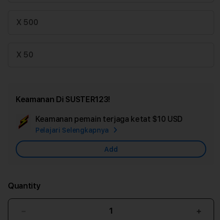
X 500
X 50
Keamanan Di SUSTER123!
Keamanan pemain terjaga ketat
$10 USD
Add
Pelajari Selengkapnya
Apple
Care
Add
Quantity
Decrease
Incr